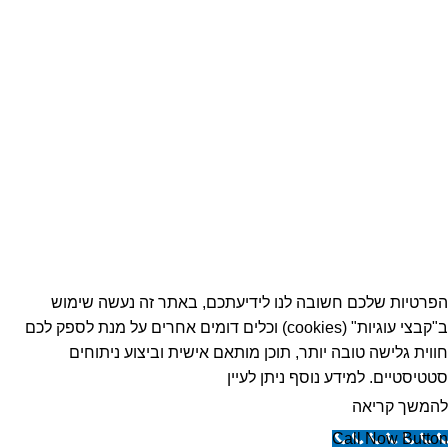
Whatsapp: 054-6690100
דוא״ל: info@satsigma.co.il
מותגים
קטגוריות מוצרים
קטגוריות
קישורים
א.א סיגמה בע”מ © 2021 כל הזכויות שמורות
הפרטיות שלכם חשובה לנו לידיעתכם, באתר זה נעשה שימוש
ב"קבצי עוגיות" (cookies) וכלים דומים אחרים על מנת לספק לכם
חווית גלישה טובה יותר, תוכן מותאם אישית וביצוע ניתוחים
סטטיסטיים. למידע נוסף ניתן לעיין
להמשך קריאה
מאשר
Call Now Button