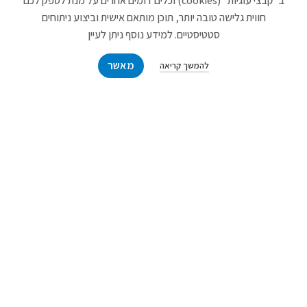
ב"קבצי עוגיות" (cookies) וכלים דומים אחרים על מנת לספק לכם
ראוטרים
חווית גלישה טובה יותר, תוכן מותאם אישית וביצוע ניתוחים
סטטיסטיים. למידע נוסף ניתן לעיין
קטגוריות
מאשר
להמשך קריאה
מוצרי חשמל
מחשבים
מסכי מחשב
מצלמות אבטחה
כבלים
קישורים
מבצעים
מוצרים חדשים
סל קניות