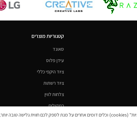
קטגוריות מוצרים
סאונד
עידן פלוס
ציוד היקפי כללי
ציוד רשתות
צלחות לווין
רמקולים
הפרטיות שלכם חשובה לנו לידיעתכם, באתר זה נעשה שימוש ב"קבצי עוגיות" (cookies) וכלים דומים אחרים על מנת לספק 
ראוטרים