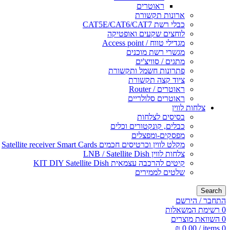
ראוטרים
ארונות תקשורת
כבלי רשת CAT5E/CAT6/CAT7
לוחצים שקעים ואופטיקה
מגדילי טווח / Access point
מגשרי רשת מוכנים
מתגים / סוויצ'ים
פתרונות חשמל ותקשורת
ציוד קצה תקשורת
ראוטרים / Router
ראוטרים סלולריים
צלחות לווין
בסיסים לצלחות
כבלים, קונקטורים וכלים
מפסקים-ומפצלים
מקלט לווין וכרטיסים חכמים Satellite receiver Smart Cards
צלחות לווין LNB / Satellite Dish
קיטים להרכבה עצמאית KIT DIY Satellite Dish
שלטים לממירים
Search
התחבר / הירשם
0
רשימת המשאלות
0
השוואת מוצרים
₪
0.00
/
items
0