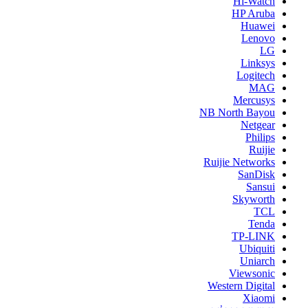
Hi-Watch
HP Aruba
Huawei
Lenovo
LG
Linksys
Logitech
MAG
Mercusys
NB North Bayou
Netgear
Philips
Ruijie
Ruijie Networks
SanDisk
Sansui
Skyworth
TCL
Tenda
TP-LINK
Ubiquiti
Uniarch
Viewsonic
Western Digital
Xiaomi