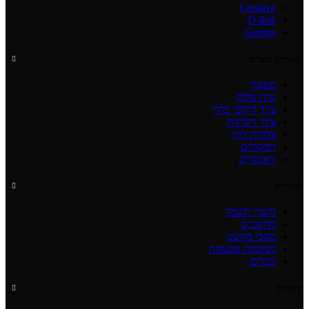
Creative
D-link
Genius
קטגוריות מוצרים
סאונד
עידן פלוס
ציוד היקפי כללי
ציוד רשתות
צלחות לווין
רמקולים
ראוטרים
קטגוריות
מוצרי חשמל
מחשבים
מסכי מחשב
מצלמות אבטחה
כבלים
קישורים