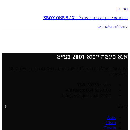
סגירה
ערכת אביזרי גיימינג פרימיום ל – XBOX ONE S / X
קונסולות ומשחקים
א.א סיגמה ייבוא 2001 בע”מ
הינה חנות פעילה כבר מעל 20 שנה. החנות ממוקמת ברחוב שלבים 18
בתל-אביב.
טלפון: 03-5189238
Whatsapp: 054-6690100
דוא״ל: info@satsigma.co.il
מותגים
Asus
Cisco
Cowin