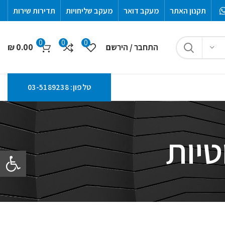
תקנון האתר
מעקב דואר
מעקב שליחויות
תדירות שירות
0
0
0
התחבר / הירשם
0.00
₪
טלפון: 03-5189238
טיות
פתח סרגל 