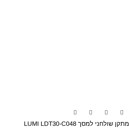
S
מתקן שולחני למסך LUMI LDT30-C048