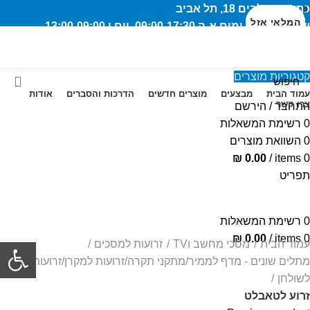
כתובת: שלבים 18, תל אביב
סגירה
סגירה
סגירה
סגירה
סגירה
סגירה
סגירה
סגירה
המלאי אזל
המלאי אזל
המלאי אזל
המלאי אזל
שעות פעילות ימים א-ה 09:00-17:30, יום ו 13:00-09:00
תקנון האתר
מעקב דואר
מעקב שליחויות
תדירות שירות
קטגוריות מוצרים
03-5189238
עמוד הבית
מבצעים
מוצרים חדשים
הדרכות והסברים
אודות
צרו קשר
התחבר / הירשם
0
רשימת המשאלות
טלפון: 03-5189238
0
השוואת מוצרים
₪
0.00
/
items
0
תפריט
0
רשימת המשאלות
₪
0.00
/
items
0
פתח סרגל
עמוד הבית
מסכי מחשב וTV
זרועות למסכים
מתלים שונים - מדף לממיר/מתקני תקרה/זרועות למקרן/זרועות
לשולחן
זרוע לטאבלט