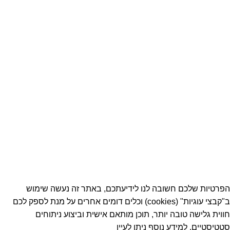
ברחוב שלבים 18 בתל-אביב.
טלפון: 03-5189238
Whatsapp: 054-6690100
דוא״ל: info@satsigma.co.il
מותגים
קטגוריות מוצרים
קטגוריות
קישורים
א.א סיגמה בע”מ © 2021 כל הזכויות שמורות
הפרטיות שלכם חשובה לנו לידיעתכם, באתר זה נעשה שימוש
ב"קבצי עוגיות" (cookies) וכלים דומים אחרים על מנת לספק לכם
חווית גלישה טובה יותר, תוכן מותאם אישית וביצוע ניתוחים
סטטיסטיים. למידע נוסף ניתן לעיין