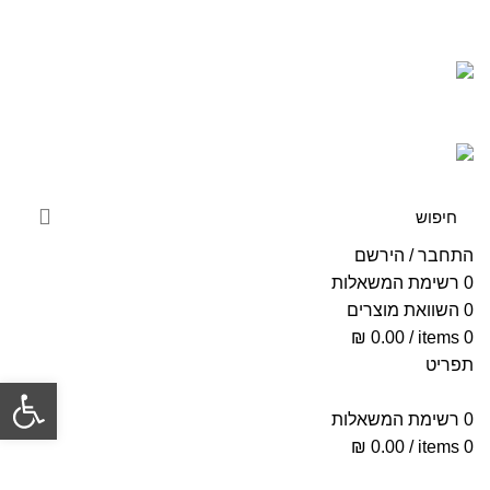
כתובת: שלבים 18, תל אביב
שעות פעילות ימים א-ה 09:00-17:30, יום ו 13:00-09:00
תקנון האתר
מעקב דואר
מעקב שליחויות
תדירות שירות
03-5189238
התחבר / הירשם
0
רשימת המשאלות
0
השוואת מוצרים
₪
0.00
/
items
0
תפריט
פתח סרגל
0
רשימת המשאלות
₪
0.00
/
items
0
קטגוריות מוצרים