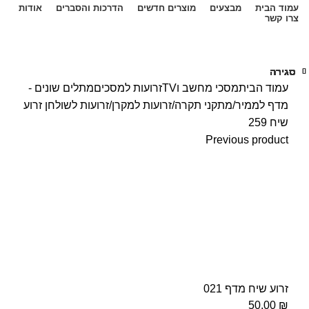
עמוד הבית
מבצעים
מוצרים חדשים
הדרכות והסברים
אודות
צרו קשר
טלפון: 03-5189238
סגירה
סגירה
סגירה
סגירה
סגירה
סגירה
סגירה
סגירה
עמוד הבית
מסכי מחשב וTV
זרועות למסכים
מתלים שונים -
מדף לממיר/מתקני תקרה/זרועות למקרן/זרועות לשולחן
זרוע
שיח 259
Previous product
זרוע שיח מדף 021
50.00
₪