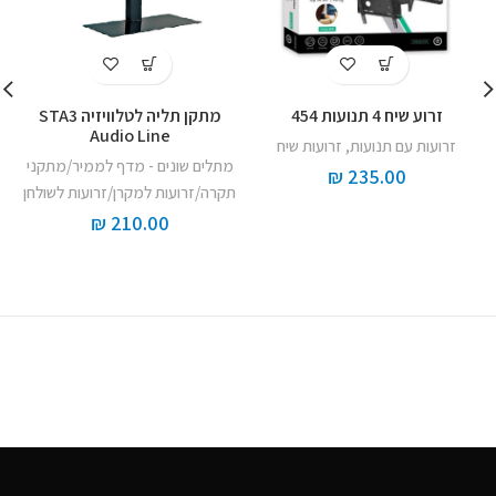
זרוע שיח 4 תנועות 454
‏מתקן תליה לטלוויזיה STA3
Audio Line
זרועות עם תנועות
,
זרועות שיח
מתלים שונים - מדף לממיר/מתקני
₪
235.00
תקרה/זרועות למקרן/זרועות לשולחן
₪
210.00