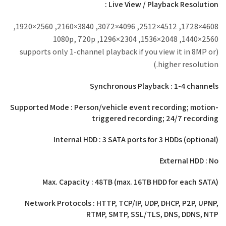
Live View / Playback Resolution :
4608×1728, 4512×2512, 4096×3072, 3840×2160, 2560×1920,
2560×1440, 2048×1536, 2304×1296, 1080p, 720p
(supports only 1-channel playback if you view it in 8MP or
higher resolution.)
Synchronous Playback : 1-4 channels
Supported Mode : Person/vehicle event recording; motion-
triggered recording; 24/7 recording
Internal HDD : 3 SATA ports for 3 HDDs (optional)
External HDD : No
Max. Capacity : 48TB (max. 16TB HDD for each SATA)
Network Protocols : HTTP, TCP/IP, UDP, DHCP, P2P, UPNP,
RTMP, SMTP, SSL/TLS, DNS, DDNS, NTP