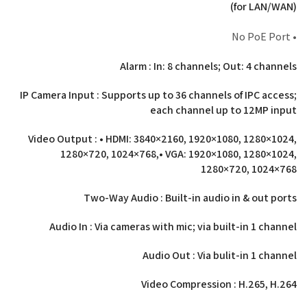
(for LAN/WAN)
• No PoE Port
Alarm : In: 8 channels; Out: 4 channels
IP Camera Input : Supports up to 36 channels of IPC access;
each channel up to 12MP input
Video Output : • HDMI: 3840×2160, 1920×1080, 1280×1024,
1280×720, 1024×768,• VGA: 1920×1080, 1280×1024,
1280×720, 1024×768
Two-Way Audio : Built-in audio in & out ports
Audio In : Via cameras with mic; via built-in 1 channel
Audio Out : Via bulit-in 1 channel
Video Compression : H.265, H.264