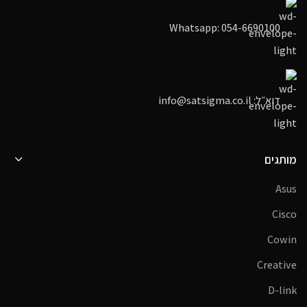
Whatsapp: 054-6690100
דוא״ל: info@satsigma.co.il
מותגים
Asus
Cisco
Cowin
Creative
D-link