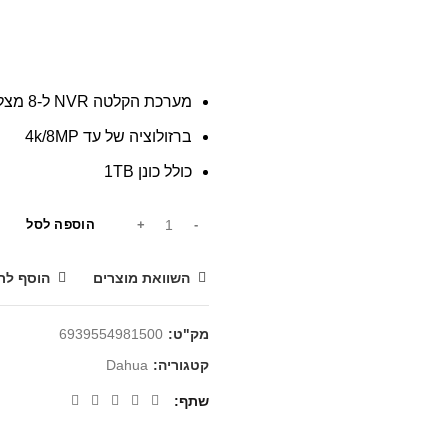
מערכת הקלטה NVR ל-8 מצלמות IP
ברזולוציה של עד 4k/8MP
כולל כונן 1TB
הוספה לסל
השוואת מוצרים
הוסף לר
מק"ט:
6939554981500
קטגוריה:
Dahua
שתף