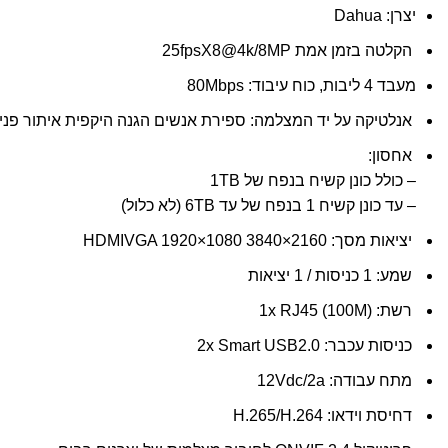
יצרן: Dahua
הקלטה בזמן אמת 25fpsX8@4k/8MP
מעבד 4 ליבות, כוח עיבוד: 80Mbps
אנלטיקה על יד המצלמה: ספירת אנשים הגנה היקפית איתור פנים MD
אחסון:
– כולל כונן קשיח בנפח של 1TB
– עד כונן קשיח 1 בנפח של עד 6TB (לא כלול)
יציאות מסך: 2160×3840 HDMIVGA 1920×1080
שמע: 1 כניסות / 1 יציאות
רשת: 1x RJ45 (100M)
כניסות עכבר: 2x Smart USB2.0
מתח עבודה: 12Vdc/2a
דחיסת וידאו: H.265/H.264