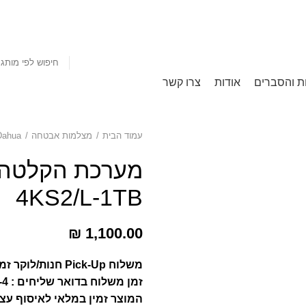
חיפוש לפי מותג
ת והסברים
אודות
צרו קשר
עמוד הבית
מצלמות אבטחה
Dahua
4KS2/L-1TB
₪
1,100.00
משלוח Pick-Up חנות/לוקר זמן אספקה : 1-4 ימי עסקים.
זמן משלוח בדואר שליחים : 1-4 ימי עסקים.
המוצר זמין במלאי לאיסוף עצמ