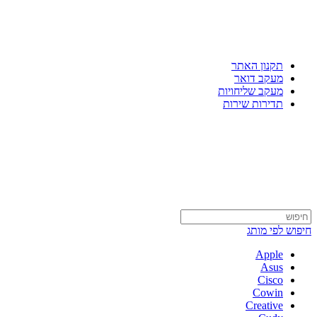
כתובת: שלבים 18, תל אביב
שעות פעילות ימים א-ה 09:00-17:30, יום ו 13:00-09:00
תקנון האתר
מעקב דואר
מעקב שליחויות
תדירות שירות
03-5189238
חיפוש לפי מותג
Apple
Asus
Cisco
Cowin
Creative