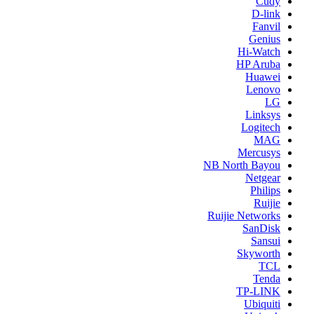
Cudy
D-link
Fanvil
Genius
Hi-Watch
HP Aruba
Huawei
Lenovo
LG
Linksys
Logitech
MAG
Mercusys
NB North Bayou
Netgear
Philips
Ruijie
Ruijie Networks
SanDisk
Sansui
Skyworth
TCL
Tenda
TP-LINK
Ubiquiti