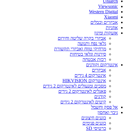
Uniarch
Viewsonic
Western Digital
Xiaomi
אביזרים וכבלים
אוזניות
אזעקות ומיגון
אביזרי בקרה שליטה וחירום
גלאי נפח ותנועה
מרחיקי טווח ואביזרי תקשורת
סירנות וגלאי בטיחות
רכזת אבטחה
אינטרקום וקודנים
אביזרים
אינטרקום 4 גידים
אינטרקום HIKVISION
מסכים ומנעולים לאינטרקום 2 גידים
פאנלים לאינטרקום 2 גידים
קודנים
קיטים לאינטרקום 2 גידים
אל פסק וחשמל
גיבוי ואחסון
כוננים חיצונים
כוננים פנימים
כרטיסי SD