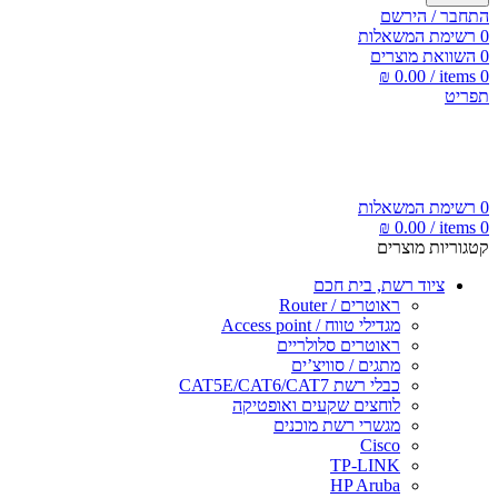
התחבר / הירשם
0
רשימת המשאלות
0
השוואת מוצרים
₪
0.00
/
items
0
תפריט
0
רשימת המשאלות
₪
0.00
/
items
0
קטגוריות מוצרים
ציוד רשת, בית חכם
ראוטרים / Router
מגדילי טווח / Access point
ראוטרים סלולריים
מתגים / סוויצ’ים
כבלי רשת CAT5E/CAT6/CAT7
לוחצים שקעים ואופטיקה
מגשרי רשת מוכנים
Cisco
TP-LINK
HP Aruba