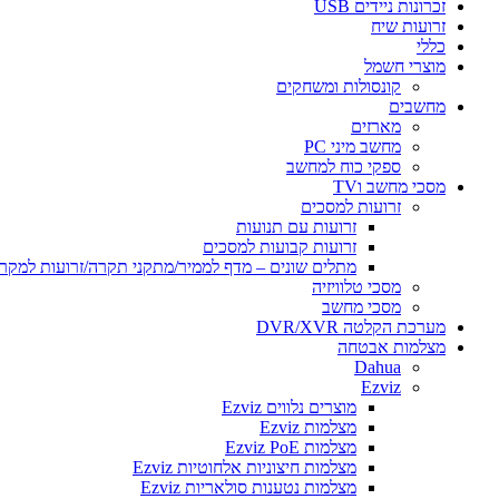
זכרונות ניידים USB
זרועות שיח
כללי
מוצרי חשמל
קונסולות ומשחקים
מחשבים
מארזים
מחשב מיני PC
ספקי כוח למחשב
מסכי מחשב וTV
זרועות למסכים
זרועות עם תנועות
זרועות קבועות למסכים
מתלים שונים – מדף לממיר/מתקני תקרה/זרועות למקרן/
מסכי טלוויזיה
מסכי מחשב
מערכת הקלטה DVR/XVR
מצלמות אבטחה
Dahua
Ezviz
מוצרים נלווים Ezviz
מצלמות Ezviz
מצלמות Ezviz PoE
מצלמות חיצוניות אלחוטיות Ezviz
מצלמות נטענות סולאריות Ezviz