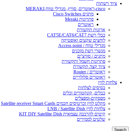
ציוד רשתות
cisco-ראוטרים, סוויץ, מגדילי טווח,MERAKI
מתגים Cisco Switches
פתרונות Meraki
ראוטרים
ארונות תקשורת
כבלי רשת CAT5E/CAT6/CAT7
לוחצים שקעים ואופטיקה
מגדילי טווח / Access point
מגשרי רשת מוכנים
מתגים / סוויצ'ים
פתרונות חשמל ותקשורת
ציוד קצה תקשורת
ראוטרים / Router
ראוטרים סלולריים
צלחות לווין
בסיסים לצלחות
כבלים, קונקטורים וכלים
מפסקים-ומפצלים
מקלט לווין וכרטיסים חכמים Satellite receiver Smart Cards
צלחות לווין LNB / Satellite Dish
קיטים להרכבה עצמאית KIT DIY Satellite Dish
שלטים לממירים
Search