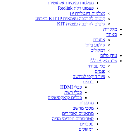
מצלמות פנימיות אלחוטיות
פעמוני דלת Reolink
מצלמות דיגטליות IP
קיטים להרכבה עצמאית KIT IP במבצע
קיטים להרכבה עצמית KIT
מקלדות
סאונד
אוזניות
קולנוע ביתי
רמקולים
עידן פלוס
ציוד היקפי כללי
כלי עבודה
פנסים
ציוד היקפי למחשב
כבלים
כבלי HDMI
כבלי רשת
כבלים קואקסיאלים
מדפסות
מסכי מחשב
מתאמים ואביזרים
סטרימרים ומזרימי מדיה
עכברים
רמקולים