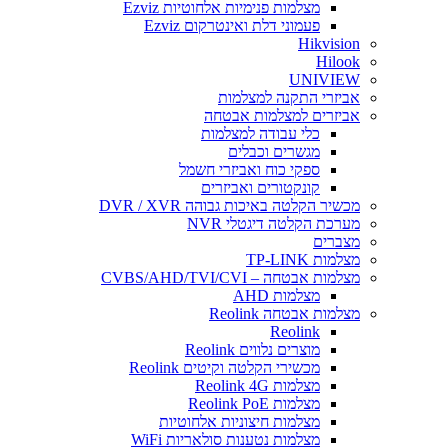
מצלמות פנימיות אלחוטיות Ezviz
פעמוני דלת ואינטרקום Ezviz
Hikvision
Hilook
UNIVIEW
אביזרי התקנה למצלמות
אביזרים למצלמות אבטחה
כלי עבודה למצלמות
מגשרים וכבלים
ספקי כוח ואביזרי חשמל
קונקטורים ואביזרים
מכשיר הקלטה באיכות גבוהה DVR / XVR
מערכת הקלטה דיגטלי NVR
מצברים
מצלמות TP-LINK
מצלמות אבטחה – CVBS/AHD/TVI/CVI
מצלמות AHD
מצלמות אבטחה Reolink
Reolink
מוצרים נלווים Reolink
מכשירי הקלטה וקיטים Reolink
מצלמות Reolink 4G
מצלמות Reolink PoE
מצלמות חיצוניות אלחוטיות
מצלמות נטענות סולאריות WiFi