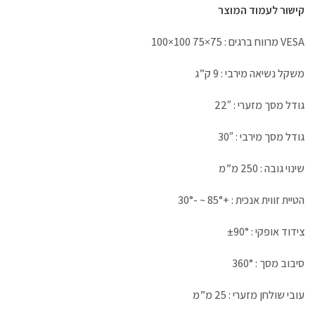
קישור לעמוד המוצר
VESA מרווח ברגים : 75×75 100×100
משקל נשיאה מירבי : 9 ק”ג
גודל מסך מזערי : 22″
גודל מסך מירבי : 30″
שינוי גובה : 250 מ”מ
הטיית זווית אנכית : +85° ~ -30°
צידוד אופקי : ±90°
סיבוב מסך : 360°
עובי שולחן מזערי : 25 מ”מ