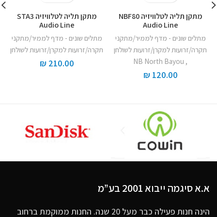
‏מתקן תליה לטלוויזיה NBF80
‏מתקן תליה לטלוויזיה STA3
Audio Line
Audio Line
מתלים שונים - מדף לממיר/מתקני
מתלים שונים - מדף לממיר/מתקני
תקרה/זרועות למקרן/זרועות לשולחן
תקרה/זרועות למקרן/זרועות לשולחן
NB North Bayou
,
₪
210.00
₪
120.00
א.א סיגמה ייבוא 2001 בע”מ
הינה חנות פעילה כבר מעל 20 שנה. החנות ממוקמת ברחוב