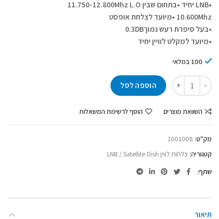
•LNB יחיד
•בתחום שבין 11.750-12.800Mhz L.O
10.600Mhz
•מיועד לצלחת אופסט
•בעל סיפרת רעש נמוך
0.3DB
•מיועד למקלט לוויין יחיד
100 במלאי
הוספה לסל
השוואת מוצרים
הוסף לרשימת המשאלות
מק"ט:
1001008
קטגוריה:
צלחות לווין LNB / Satellite Dish
שתף
תיאור