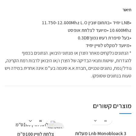
תיאור
•LNB יחיד
•בתחום שבין 11.750-12.800Mhz L.O
10.600Mhz
•מיועד לצלחת אופסט
•בעל סיפרת רעש נמוך
0.3DB
•מיועד למקלט לוויין יחיד
* הנתונים נלקחים מאתר היצרן או מנתוני היבואן. הנתונים בכפוף
להגדרות, שיטות ותנאי הבדיקה של היצרן ו/או היבואן לרבות רמת הקרינה,
גודל/נפח, נתונים טכניים ,חברת א.א סיגמה בע”מ אינה אחרית במידה ויש
טעות בנתונים שסופקו.
מוצרים קשורים
המלאי אזל
Lnb Monobloack 3 מעלות
צלחת לוויין 100ס”מ