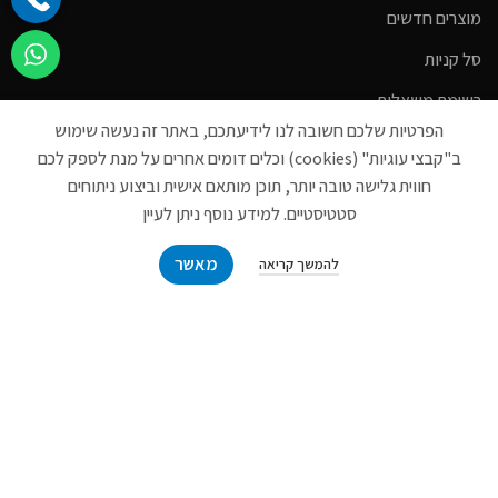
מוצרים חדשים
סל קניות
רשימת משאלות
הפרטיות שלכם חשובה לנו לידיעתכם, באתר זה נעשה שימוש
הדרכות והסברים
ב"קבצי עוגיות" (cookies) וכלים דומים אחרים על מנת לספק לכם
צרו קשר
חווית גלישה טובה יותר, תוכן מותאם אישית וביצוע ניתוחים
סטטיסטיים. למידע נוסף ניתן לעיין
אודות
מאשר
הצהרת נגישות
להמשך קריאה
תקנון פרטיות
א.א סיגמה בע”מ © 2021 כל הזכויות שמורות